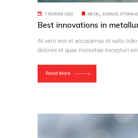
7 FÉVRIER 2020
METAL
SCIENCE
STORAG
Best innovations in metallu
At vero eos et accusamus et iusto odio
dolores et quas molestias excepturi si
Read More