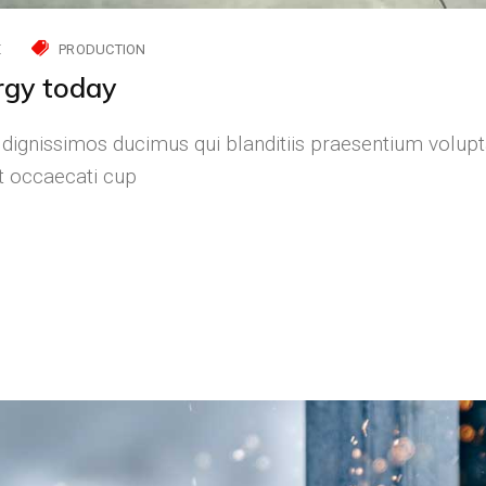
E
PRODUCTION
rgy today
 dignissimos ducimus qui blanditiis praesentium volupt
nt occaecati cup