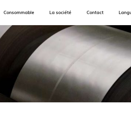
Cerclage
Feuillard
Présentation
Consommable
La société
Contact
Lang
Banderolage
film Airpad
L’équipe
Calage
Papier froissé
Blog
Feuillard
Présentation
Film étirable
film Airpad
L’équipe
Papier froissé
Blog
Film étirable