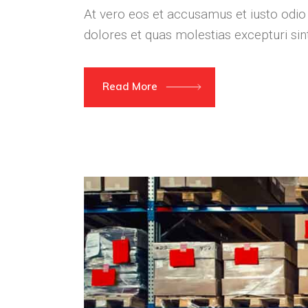
At vero eos et accusamus et iusto odio
dolores et quas molestias excepturi si
Read More