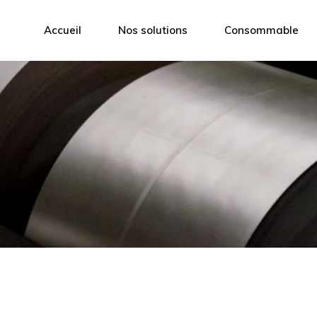
Accueil
Nos solutions
Consommable
Cerclage
Feuillard
Banderolage
film Airpad
s
Calage
Papier froissé
Film étirable